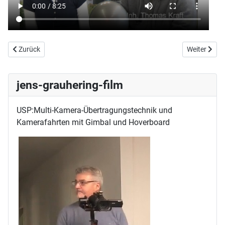
Vorheriger Beitrag: JournalistenZeit
Nächster Be
Zurück
Weiter
jens-grauhering-film
USP:Multi-Kamera-Übertragungstechnik und
Kamerafahrten mit Gimbal und Hoverboard