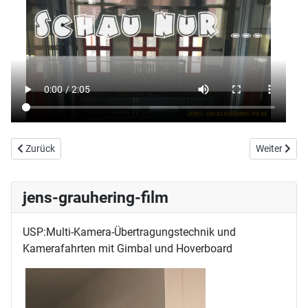
Vorheriger Beitrag: Erste Zirndorfer Ladestation für Elektromobile i
Nächster Bei
Zurück
Weiter
jens-grauhering-film
USP:Multi-Kamera-Übertragungstechnik und
Kamerafahrten mit Gimbal und Hoverboard