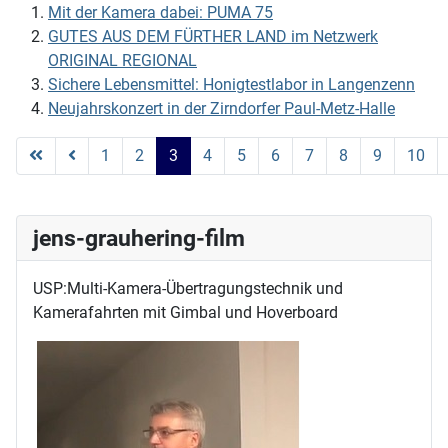
Mit der Kamera dabei: PUMA 75
GUTES AUS DEM FÜRTHER LAND im Netzwerk
ORIGINAL REGIONAL
Sichere Lebensmittel: Honigtestlabor in Langenzenn
Neujahrskonzert in der Zirndorfer Paul-Metz-Halle
1
2
3
4
5
6
7
8
9
10
Seite 3 von 26
jens-grauhering-film
USP:Multi-Kamera-Übertragungstechnik und
Kamerafahrten mit Gimbal und Hoverboard