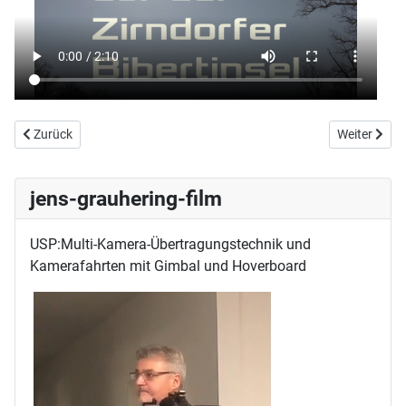
Vorheriger Beitrag: ZUVERSICHT Talk Nr. 01 auf der Zirndorfer Bibert
Nächster Bei
Zurück
Weiter
jens-grauhering-film
USP:Multi-Kamera-Übertragungstechnik und
Kamerafahrten mit Gimbal und Hoverboard