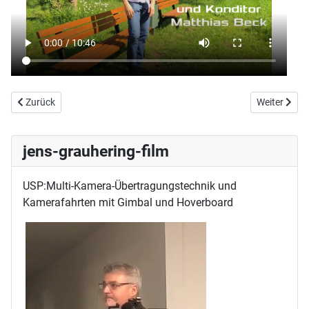
Vorheriger Beitrag: Zirndorfer Bürgerreporter für Lokaljournalismus b
Nächster Bei
Zurück
Weiter
jens-grauhering-film
USP:Multi-Kamera-Übertragungstechnik und
Kamerafahrten mit Gimbal und Hoverboard