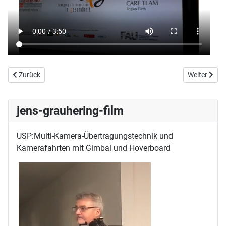
Vorheriger Beitrag: DATEV und die PCR-Pooltests für Schulen und Kit
Nächster Bei
Zurück
Weiter
jens-grauhering-film
USP:Multi-Kamera-Übertragungstechnik und
Kamerafahrten mit Gimbal und Hoverboard