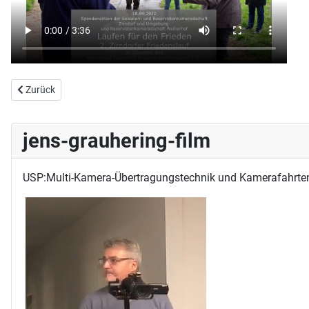
Vorheriger Beitrag: Neujahrsempfang 2023 der Stadt Zirndorf
Zurück
jens-grauhering-film
USP:Multi-Kamera-Übertragungstechnik und Kamerafahrte