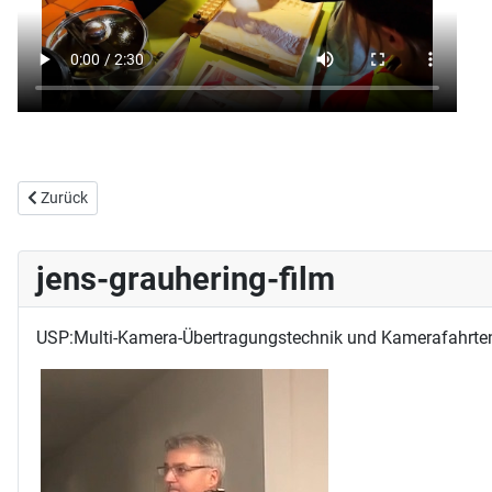
Vorheriger Beitrag: Lebe Deine Stärken - Seniorenbeiräte in Aktion: 
Zurück
jens-grauhering-film
USP:Multi-Kamera-Übertragungstechnik und Kamerafahrte