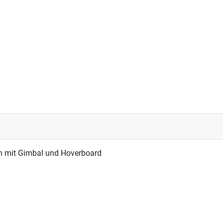
Episode Geh-Fussball in Markt Weisendorf
n mit Gimbal und Hoverboard