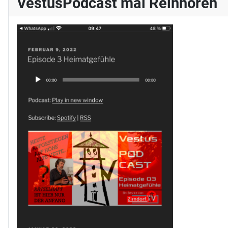
VestusPodcast mal Reinhören