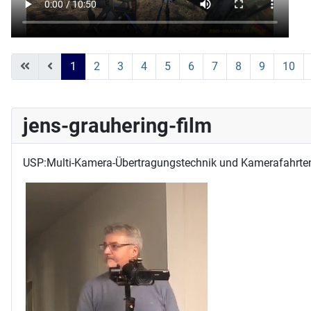
1
2
3
4
5
6
7
8
9
10
jens-grauhering-film
USP:Multi-Kamera-Übertragungstechnik und Kamerafahrte