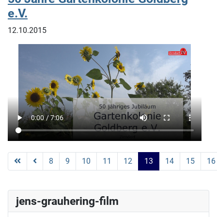
e.V.
12.10.2015
8
9
10
11
12
13
14
15
16
Seite 13 von 19
jens-grauhering-film